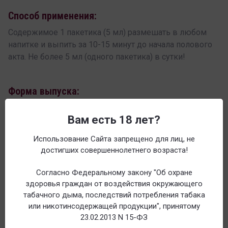
Способ применения:
Содержимое 1 пакетика (5 мл) размешать в любом
напитке и выпить за 10-15 минут до начала полового
акта. Не более 5 мл (одного пакетика) в сутки!
Форма выпуска:
В упаковке 12 пакетиков по 5мл.
Вам есть 18 лет?
Отзывы
Использование Сайта запрещено для лиц, не
достигших совершеннолетнего возраста!
Поделиться
Согласно Федеральному закону "Об охране
здоровья граждан от воздействия окружающего
Распечатать
табачного дыма, последствий потребления табака
или никотинсодержащей продукции", принятому
Находится в разделах
23.02.2013 N 15-ФЗ